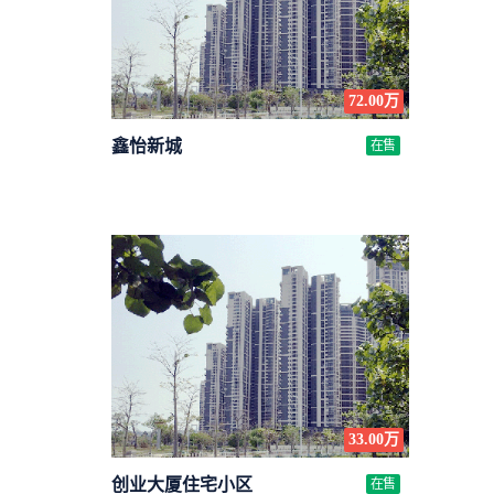
72.00万
鑫怡新城
在售
33.00万
创业大厦住宅小区
在售